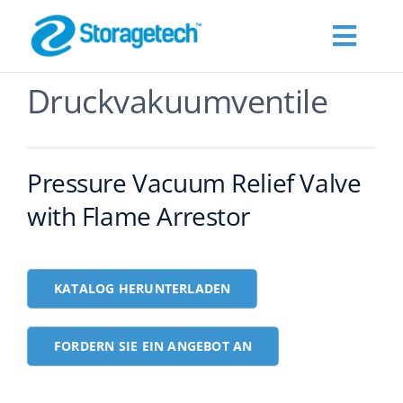
Skip
to
Toggl
content
Navig
Druckvakuumventile
Products
Über Uns
Pressure Vacuum Relief Valve
with Flame Arrestor
Branchen
Publications
KATALOG HERUNTERLADEN
Fordern Sie ein Angebot an
FORDERN SIE EIN ANGEBOT AN
Kontakt