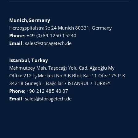
Munich,Germany
Herzogspitalstraße 24 Munich 80331, Germany
Phone
:
+49 (0) 89 1250 15240
Email
:
sales@storagetech.de
Istanbul, Turkey
Mahmutbey Mah. Taşocağı Yolu Cad. Ağaoğlu My
Office 212 İş Merkezi No:3 B Blok Kat:11 Ofis:175 P.K
34218 Güneşli – Bağcılar / İSTANBUL / TURKEY
Phone
:
+90 212 485 40 07
Email
:
sales@storagetech.de