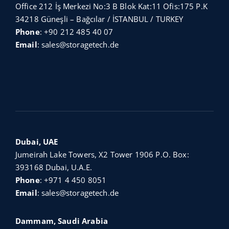
Office 212 İş Merkezi No:3 B Blok Kat:11 Ofis:175 P.K
34218 Güneşli – Bağcılar / İSTANBUL / TURKEY
Phone
:
+90 212 485 40 07
Email
:
sales@storagetech.de
Dubai, UAE
Jumeirah Lake Towers, X2 Tower 1906 P.O. Box:
393168 Dubai, U.A.E.
Phone
:
+971 4 450 8051
Email
:
sales@storagetech.de
Dammam, Saudi Arabia