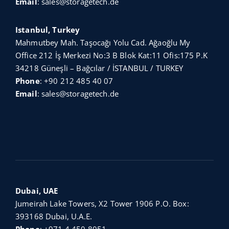
Email
:
sales@storagetech.de
Istanbul, Turkey
Mahmutbey Mah. Taşocağı Yolu Cad. Ağaoğlu My
Office 212 İş Merkezi No:3 B Blok Kat:11 Ofis:175 P.K
34218 Güneşli – Bağcılar / İSTANBUL / TURKEY
Phone
:
+90 212 485 40 07
Email
:
sales@storagetech.de
Dubai, UAE
Jumeirah Lake Towers, X2 Tower 1906 P.O. Box:
393168 Dubai, U.A.E.
Phone
:
+971 4 450 8051