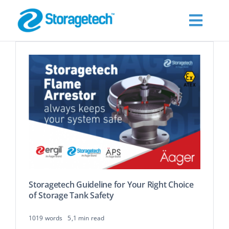
Skip
to
Toggl
content
Navig
Products
Über Uns
Branchen
Publications
Storagetech Guideline for Your Right Choice
Fordern Sie ein Angebot an
of Storage Tank Safety
1019 words
5,1 min read
Kontakt