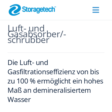
Skip
to
Toggl
content
Navig
Luft- und
Products
Gasabsorber/-
schrubber
Über Uns
Die Luft- und
Branchen
Gasfiltrationseffizienz von bis
Publications
zu 100 % ermöglicht ein hohes
Maß an demineralisiertem
Fordern Sie ein Angebot an
Wasser
Kontakt