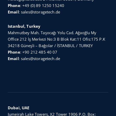
Phone
:
+49 (0) 89 1250 15240
Email
:
sales@storagetech.de
Istanbul, Turkey
Mahmutbey Mah. Taşocağı Yolu Cad. Ağaoğlu My
Office 212 İş Merkezi No:3 B Blok Kat:11 Ofis:175 P.K
34218 Güneşli – Bağcılar / İSTANBUL / TURKEY
Phone
:
+90 212 485 40 07
Email
:
sales@storagetech.de
Dubai, UAE
Jumeirah Lake Towers, X2 Tower 1906 P.O. Box: