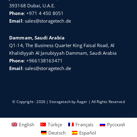
393168 Dubai, U.A.E.
Phone
:
+971 4 450 8051
Email
:
sales@storagetech.de
Dammam, Saudi Arabia
Q1-14, The Business Quarter King Faisal Road, Al
Khalidiyyah Al Janubiyyah Dammam, Saudi Arabia
Phone
:
+966138163471
Email
:
sales@storagetech.de
© Copyright - 2026 | Storagetech by
Äager
| All Rights Reserved
English
Türkçe
Français
Русский
Deutsch
Español