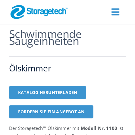
Skip
to
Toggl
content
Navig
Schwimmende
Products
Saugeinheiten
Über Uns
Ölskimmer
Branchen
KATALOG HERUNTERLADEN
Publications
FORDERN SIE EIN ANGEBOT AN
Fordern Sie ein Angebot an
Der Storagetech™ Ölskimmer mit
Modell Nr. 1100
ist
Kontakt