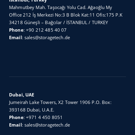
Mahmutbey Mah. Taşocağı Yolu Cad. Ağaoğlu My
Office 212 İş Merkezi No:3 B Blok Kat:11 Ofis:175 P.K
34218 Güneşli – Bağcılar / İSTANBUL / TURKEY
Phone
:
+90 212 485 40 07
Email
:
sales@storagetech.de
Dubai, UAE
Jumeirah Lake Towers, X2 Tower 1906 P.O. Box:
393168 Dubai, U.A.E.
Phone
:
+971 4 450 8051
Email
:
sales@storagetech.de