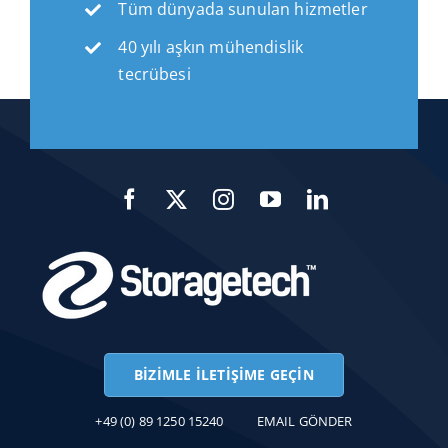
Tüm dünyada sunulan hizmetler
40 yılı aşkın mühendislik
tecrübesi
BIZIMLE İLETIŞIME GEÇIN
+49 (0) 89 1250 15240
EMAIL GÖNDER