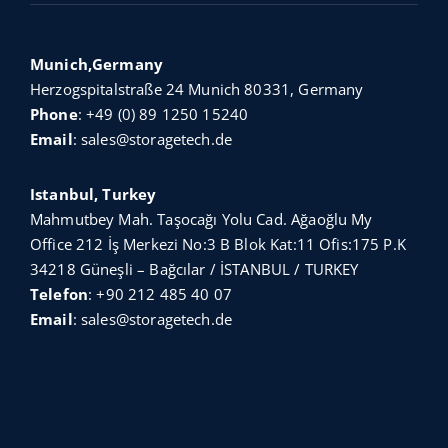
Munich,Germany
Herzogspitalstraße 24 Munich 80331, Germany
Phone
:
+49 (0) 89 1250 15240
Email
:
sales@storagetech.de
Istanbul, Turkey
Mahmutbey Mah. Taşocağı Yolu Cad. Ağaoğlu My
Office 212 İş Merkezi No:3 B Blok Kat:11 Ofis:175 P.K
34218 Güneşli – Bağcılar / İSTANBUL / TURKEY
Telefon
:
+90 212 485 40 07
Email
:
sales@storagetech.de