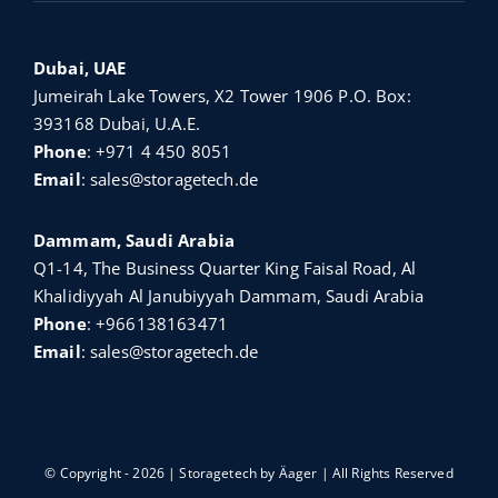
Dubai, UAE
Jumeirah Lake Towers, X2 Tower 1906 P.O. Box:
393168 Dubai, U.A.E.
Phone
:
+971 4 450 8051
Email
:
sales@storagetech.de
Dammam, Saudi Arabia
Q1-14, The Business Quarter King Faisal Road, Al
Khalidiyyah Al Janubiyyah Dammam, Saudi Arabia
Phone
:
+966138163471
Email
:
sales@storagetech.de
© Copyright - 2026 | Storagetech by
Äager
| All Rights Reserved