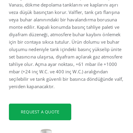
Vanası, dökme depolama tanklarını ve kaplarını aşırı
veza düşük basınçtan korur. Valfler, tank çatı flanşına
Türkçe
veya buhar alanınındaki bir havalandırma borusuna
monte edilir. Kapalı konumda basınç tahliye paleti ve
diyafram düzeneği, atmosfere buhar kaybını önlemek
için bir contaya sıkıca tutulur. Ürün dolumu ve buhar
oluşumu nedeniyle tank içindeki basınç yükselip ünite
set basıncına ulaşırsa, diyafram açılarak gaz atmosfere
tahliye olur. Açma ayar noktası, +61 mbar ile +1000
mbar (+24 inç W.C. ve 400 inç W.C.) aralığından
seçilebilir ve tank güvenli bir basınca döndüğünde valf,
yeniden kapanacaktır.
REQUEST A QUOTE