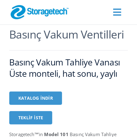
Skip
to
Toggl
content
Navig
Basınç Vakum Ventilleri
Hakkımızda
Products
Basınç Vakum Tahliye Vanası
Üste monteli, hat sonu, yaylı
Endüstriler
Publications
KATALOG İNDIR
Teklif İste
TEKLIF İSTE
Storagetech™’in
Model 101
Basınç Vakum Tahliye
İletişim