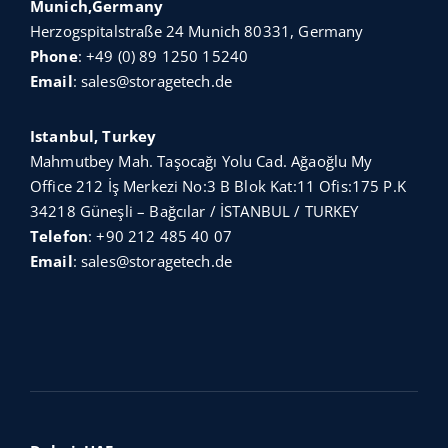
Munich,Germany
Herzogspitalstraße 24 Munich 80331, Germany
Phone
:
+49 (0) 89 1250 15240
Email
:
sales@storagetech.de
Istanbul, Turkey
Mahmutbey Mah. Taşocağı Yolu Cad. Ağaoğlu My
Office 212 İş Merkezi No:3 B Blok Kat:11 Ofis:175 P.K
34218 Güneşli – Bağcılar / İSTANBUL / TURKEY
Telefon
:
+90 212 485 40 07
Email
:
sales@storagetech.de