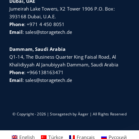
Dubai, UAE
Jumeirah Lake Towers, X2 Tower 1906 P.O. Box:
393168 Dubai, U.A.E.
Phone
:
+971 4 450 8051
Email
:
sales@storagetech.de
Dammam, Saudi Arabia
Q1-14, The Business Quarter King Faisal Road, Al
Khalidiyyah Al Janubiyyah Dammam, Saudi Arabia
Phone
:
+966138163471
Email
:
sales@storagetech.de
© Copyright - 2026 | Storagetech by
Äager
| All Rights Reserved
English
Türkçe
Français
Русский