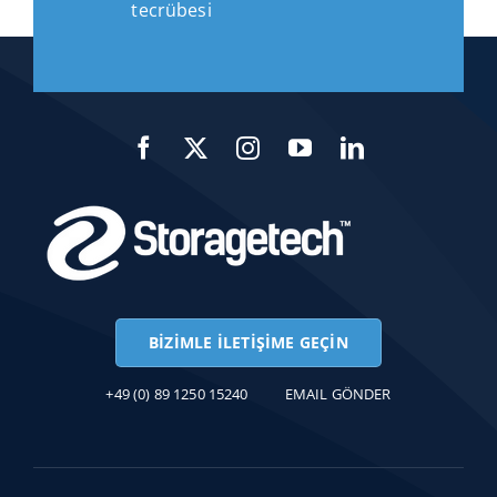
tecrübesi
BIZIMLE İLETIŞIME GEÇIN
+49 (0) 89 1250 15240
EMAIL GÖNDER