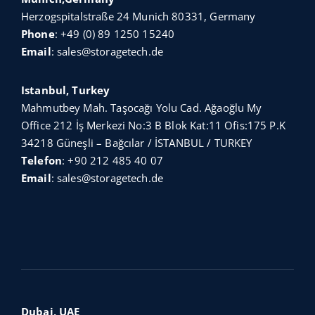
Herzogspitalstraße 24 Munich 80331, Germany
Phone
:
+49 (0) 89 1250 15240
Email
:
sales@storagetech.de
Istanbul, Turkey
Mahmutbey Mah. Taşocağı Yolu Cad. Ağaoğlu My
Office 212 İş Merkezi No:3 B Blok Kat:11 Ofis:175 P.K
34218 Güneşli – Bağcılar / İSTANBUL / TURKEY
Telefon
:
+90 212 485 40 07
Email
:
sales@storagetech.de
Dubai, UAE