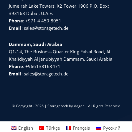
Jumeirah Lake Towers, X2 Tower 1906 P.O. Box:
393168 Dubai, U.A.E.
Phone
:
+971 4 450 8051
Email
:
sales@storagetech.de
Dammam, Saudi Arabia
Q1-14, The Business Quarter King Faisal Road, Al
Khalidiyyah Al Janubiyyah Dammam, Saudi Arabia
Phone
:
+966138163471
Email
:
sales@storagetech.de
© Copyright - 2026 | Storagetech by
Äager
| All Rights Reserved
English
Türkçe
Français
Русский