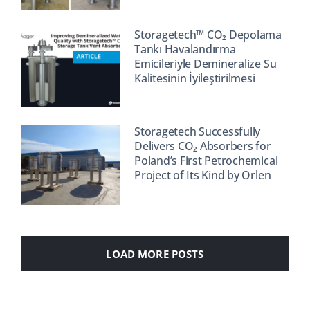
Storagetech™ CO₂ Depolama
Tankı Havalandırma
Emicileriyle Demineralize Su
Kalitesinin İyileştirilmesi
Storagetech Successfully
Delivers CO₂ Absorbers for
Poland’s First Petrochemical
Project of Its Kind by Orlen
LOAD MORE POSTS