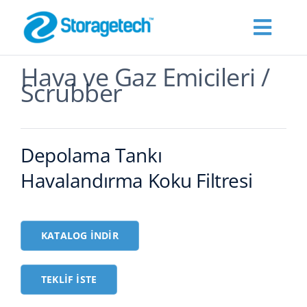
Skip
to
Toggl
content
Navig
Hava ve Gaz Emicileri /
Hakkımızda
Scrubber
Products
Depolama Tankı
Endüstriler
Havalandırma Koku Filtresi
Publications
KATALOG İNDIR
Teklif İste
TEKLIF İSTE
İletişim