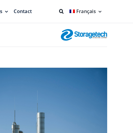
ns
Contact
Français
nts et joints
Lutte contre l’incendie
Protection complète
Système d’aspiration
me
flottant
 en
Produit plus propre