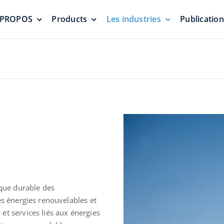
 PROPOS
Products
Les industries
Publicatio
Soupapes de vide de
Ecrans flotta
pression
d’étanchéité
nes
Protection contre la pressurisation
Zéro émission
écheurs et
ique durable des
odeurs
Soupapes de décharge
Toit en dô
es énergies renouvelables et
d’urgence et trappes de
géodésique
et services liés aux énergies
jauge
aluminium