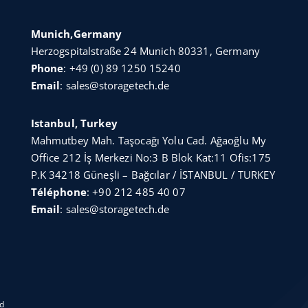
Munich,Germany
Herzogspitalstraße 24 Munich 80331, Germany
Phone
:
+49 (0) 89 1250 15240
Email
:
sales@storagetech.de
Istanbul, Turkey
Mahmutbey Mah. Taşocağı Yolu Cad. Ağaoğlu My
Office 212 İş Merkezi No:3 B Blok Kat:11 Ofis:175
P.K 34218 Güneşli – Bağcılar / İSTANBUL / TURKEY
Téléphone
:
+90 212 485 40 07
Email
:
sales@storagetech.de
ed