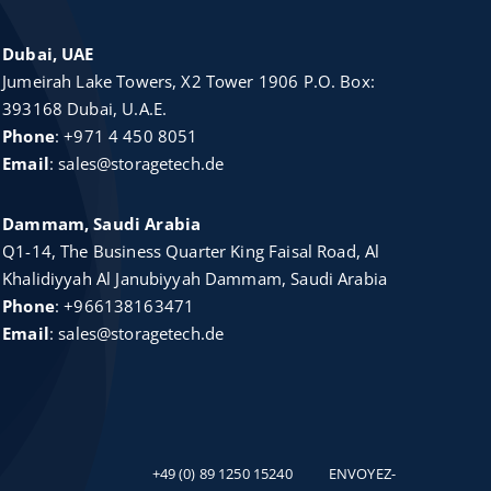
Dubai, UAE
Jumeirah Lake Towers, X2 Tower 1906 P.O. Box:
393168 Dubai, U.A.E.
Phone
:
+971 4 450 8051
Email
:
sales@storagetech.de
Dammam, Saudi Arabia
Q1-14, The Business Quarter King Faisal Road, Al
Khalidiyyah Al Janubiyyah Dammam, Saudi Arabia
Phone
:
+966138163471
Email
:
sales@storagetech.de
+49 (0) 89 1250 15240
ENVOYEZ-