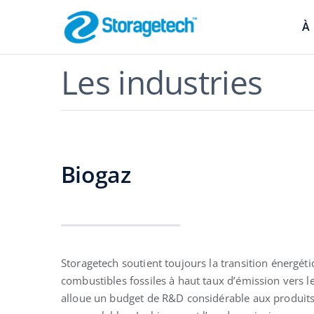
Skip
to
À
content
Arrête-Flamme
Les industries
Sécurité des pipeli
Biogaz
Absorbeurs, s
Storagetech soutient toujours la transition énergét
contrôle des 
combustibles fossiles à haut taux d’émission vers l
Filtration efficace
alloue un budget de R&D considérable aux produits 