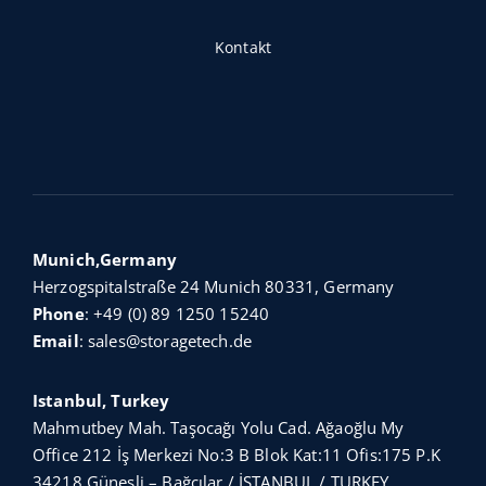
Kontakt
Munich,Germany
Herzogspitalstraße 24 Munich 80331, Germany
Phone
:
+49 (0) 89 1250 15240
Email
:
sales@storagetech.de
Istanbul, Turkey
Mahmutbey Mah. Taşocağı Yolu Cad. Ağaoğlu My
Office 212 İş Merkezi No:3 B Blok Kat:11 Ofis:175 P.K
34218 Güneşli – Bağcılar / İSTANBUL / TURKEY