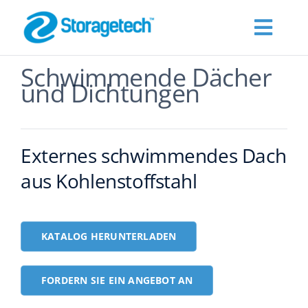
Skip
to
Toggl
content
Navig
Schwimmende Dächer
Products
und Dichtungen
Über Uns
Externes schwimmendes Dach
Branchen
aus Kohlenstoffstahl
Publications
KATALOG HERUNTERLADEN
Fordern Sie ein Angebot an
FORDERN SIE EIN ANGEBOT AN
Kontakt