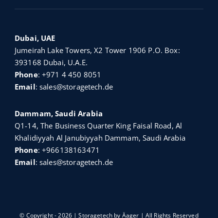
Dubai, UAE
Jumeirah Lake Towers, X2 Tower 1906 P.O. Box:
393168 Dubai, U.A.E.
Phone
:
+971 4 450 8051
Email
:
sales@storagetech.de
Dammam, Saudi Arabia
Q1-14, The Business Quarter King Faisal Road, Al
Khalidiyyah Al Janubiyyah Dammam, Saudi Arabia
Phone
:
+966138163471
Email
:
sales@storagetech.de
© Copyright - 2026 | Storagetech by
Äager
| All Rights Reserved