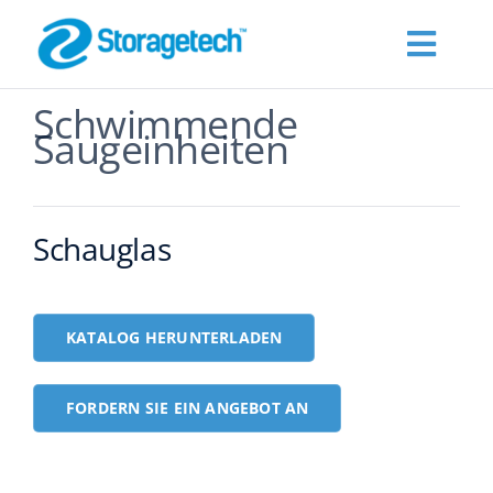
Skip
to
Toggl
content
Navig
Schwimmende
Products
Saugeinheiten
Über Uns
Schauglas
Branchen
KATALOG HERUNTERLADEN
Publications
FORDERN SIE EIN ANGEBOT AN
Fordern Sie ein Angebot an
Kontakt