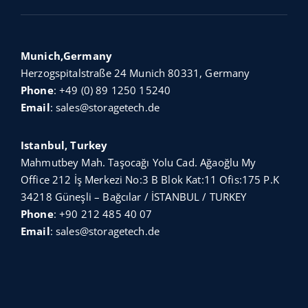
Munich,Germany
Herzogspitalstraße 24 Munich 80331, Germany
Phone
:
+49 (0) 89 1250 15240
Email
:
sales@storagetech.de
Istanbul, Turkey
Mahmutbey Mah. Taşocağı Yolu Cad. Ağaoğlu My
Office 212 İş Merkezi No:3 B Blok Kat:11 Ofis:175 P.K
34218 Güneşli – Bağcılar / İSTANBUL / TURKEY
Phone
:
+90 212 485 40 07
Email
:
sales@storagetech.de