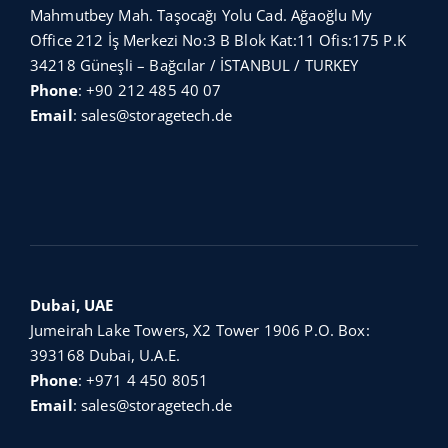
Mahmutbey Mah. Taşocağı Yolu Cad. Ağaoğlu My
Office 212 İş Merkezi No:3 B Blok Kat:11 Ofis:175 P.K
34218 Güneşli – Bağcılar / İSTANBUL / TURKEY
Phone
:
+90 212 485 40 07
Email
:
sales@storagetech.de
Dubai, UAE
Jumeirah Lake Towers, X2 Tower 1906 P.O. Box:
393168 Dubai, U.A.E.
Phone
:
+971 4 450 8051
Email
:
sales@storagetech.de