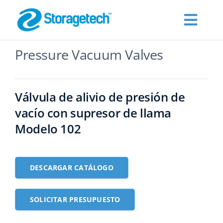
Skip
to
Toggl
content
Navig
Pressure Vacuum Valves
Products
Sobre Nosotros
Válvula de alivio de presión de
vacío con supresor de llama
Industrias
Modelo 102
Publications
DESCARGAR CATÁLOGO
Solicitar presupuesto
SOLICITAR PRESUPUESTO
Español