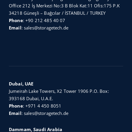
Office 212 İş Merkezi No:3 B Blok Kat:11 Ofis:175 P.K
34218 Güneşli – Bağcılar / İSTANBUL / TURKEY
Phone
:
+90 212 485 40 07
Email
:
sales@storagetech.de
Dubai, UAE
Jumeirah Lake Towers, X2 Tower 1906 P.O. Box:
393168 Dubai, U.A.E.
Phone
:
+971 4 450 8051
Email
:
sales@storagetech.de
Dammam, Saudi Arabia