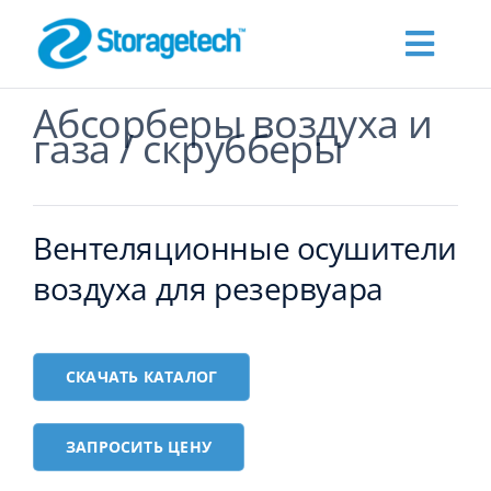
Skip
to
Toggl
content
Navig
Абсорберы воздуха и
О нас
газа / скрубберы
Products
Вентеляционные осушители
Промышленность
воздуха для резервуара
Publications
СКАЧАТЬ КАТАЛОГ
Запросить цену
ЗАПРОСИТЬ ЦЕНУ
Контакты