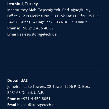
Istanbul, Turkey
Mahmutbey Mah. Taşocağı Yolu Cad. Ağaoğlu My
Office 212 İş Merkezi No:3 B Blok Kat:11 Ofis:175 P.K
34218 Güneşli – Bağcılar / İSTANBUL / TURKEY
Phone
:
+90 212 485 40 07
Email
:
sales@storagetech.de
Dubai, UAE
Jumeirah Lake Towers, X2 Tower 1906 P.O. Box:
393168 Dubai, U.A.E.
Phone
:
+971 4 450 8051
Email
:
sales@storagetech.de