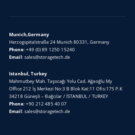
Munich,Germany
Herzogspitalstraße 24 Munich 80331, Germany
Phone
:
+49 (0) 89 1250 15240
Email
:
sales@storagetech.de
Istanbul, Turkey
Mahmutbey Mah. Taşocağı Yolu Cad. Ağaoğlu My
Office 212 İş Merkezi No:3 B Blok Kat:11 Ofis:175 P.K
34218 Güneşli – Bağcılar / İSTANBUL / TURKEY
Phone
:
+90 212 485 40 07
Email
:
sales@storagetech.de