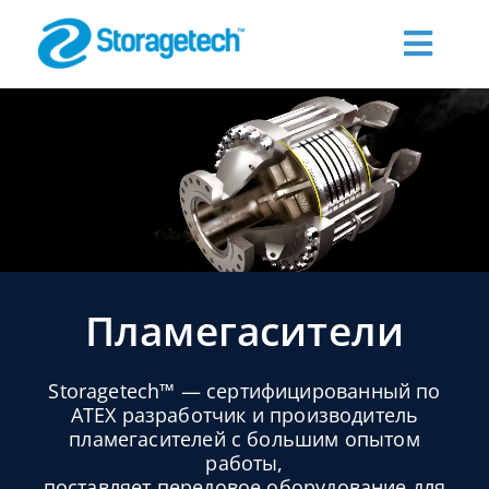
Skip
to
Toggl
content
Navig
О нас
Products
Промышленность
Пламегасители
Publications
Storagetech™ — сертифицированный по
Запросить цену
ATEX разработчик и производитель
пламегасителей с большим опытом
работы,
Контакты
поставляет передовое оборудование для