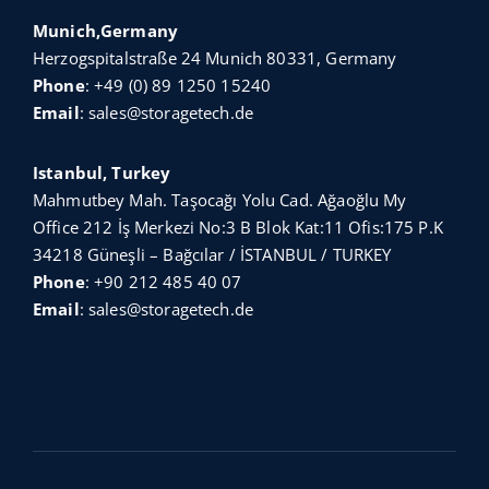
Munich,Germany
Herzogspitalstraße 24 Munich 80331, Germany
Phone
:
+49 (0) 89 1250 15240
Email
:
sales@storagetech.de
Istanbul, Turkey
Mahmutbey Mah. Taşocağı Yolu Cad. Ağaoğlu My
Office 212 İş Merkezi No:3 B Blok Kat:11 Ofis:175 P.K
34218 Güneşli – Bağcılar / İSTANBUL / TURKEY
Phone
:
+90 212 485 40 07
Email
:
sales@storagetech.de