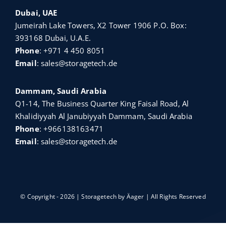
Dubai, UAE
Jumeirah Lake Towers, X2 Tower 1906 P.O. Box:
393168 Dubai, U.A.E.
Phone
:
+971 4 450 8051
Email
:
sales@storagetech.de
Dammam, Saudi Arabia
Q1-14, The Business Quarter King Faisal Road, Al
Khalidiyyah Al Janubiyyah Dammam, Saudi Arabia
Phone
:
+966138163471
Email
:
sales@storagetech.de
© Copyright - 2026 | Storagetech by
Äager
| All Rights Reserved