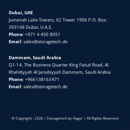
Dubai, UAE
Jumeirah Lake Towers, X2 Tower 1906 P.O. Box:
393168 Dubai, U.A.E.
Phone
:
+971 4 450 8051
Email
:
sales@storagetech.de
Dammam, Saudi Arabia
Q1-14, The Business Quarter King Faisal Road, Al
Khalidiyyah Al Janubiyyah Dammam, Saudi Arabia
Phone
:
+966138163471
Email
:
sales@storagetech.de
© Copyright - 2026 | Storagetech by
Äager
| All Rights Reserved