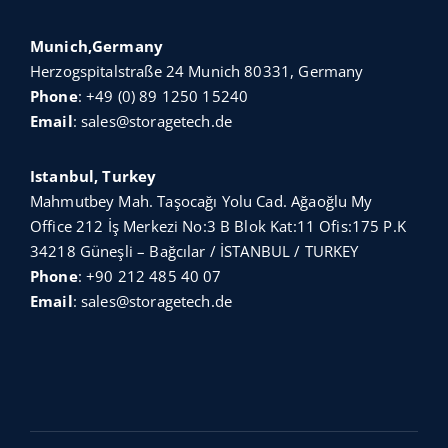
Munich,Germany
Herzogspitalstraße 24 Munich 80331, Germany
Phone
:
+49 (0) 89 1250 15240
Email
:
sales@storagetech.de
Istanbul, Turkey
Mahmutbey Mah. Taşocağı Yolu Cad. Ağaoğlu My
Office 212 İş Merkezi No:3 B Blok Kat:11 Ofis:175 P.K
34218 Güneşli – Bağcılar / İSTANBUL / TURKEY
Phone
:
+90 212 485 40 07
Email
:
sales@storagetech.de