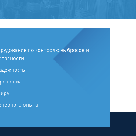
рудование по контролю выбросов и
опасности
надежность
 решения
миру
женерного опыта