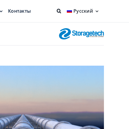
Контакты
Русский
ие крыши
Огнезащита
няющие
Полная защита
овень
Плавающее
заборное устройство
Более чистый продукт
евая