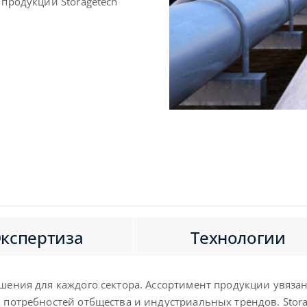
купольн
люки
продукции Storagetech
фильтрация
Надежная 
Надежное решение
Экспертиза
Технологии
ешения для каждого сектора. Ассортимент продукции увяз
 потребностей отбщества и индустриальных трендов. Stora