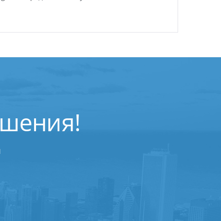
ешения!
ы