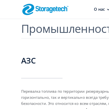
Skip
to
О нас
content
Промышленнос
Пламегасит
Безопасность
трубопроводов
АЗС
Перевалка топлива по территории резервуарны
Абсорберы,
горизонтально, так и вертикально всегда треб
осушители 
поглотител
безопасности. Это относится ко всем отраслям,
запахов