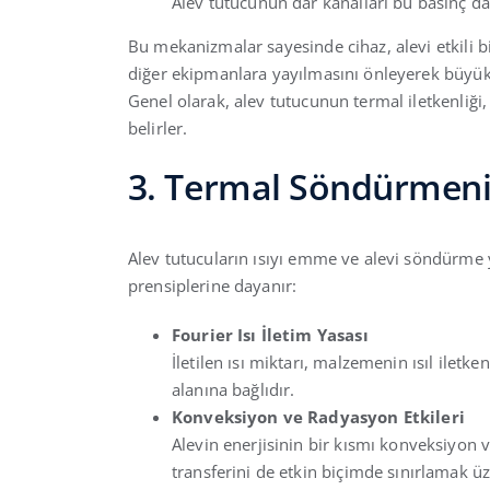
Alev tutucunun dar kanalları bu basınç da
Bu mekanizmalar sayesinde cihaz, alevi etkili bi
diğer ekipmanlara yayılmasını önleyerek büyük ça
Genel olarak, alev tutucunun termal iletkenliği
belirler.
3. Termal Söndürmeni
Alev tutucuların ısıyı emme ve alevi söndürme 
prensiplerine dayanır:
Fourier Isı İletim Yasası
İletilen ısı miktarı, malzemenin ısıl iletken
alanına bağlıdır.
Konveksiyon ve Radyasyon Etkileri
Alevin enerjisinin bir kısmı konveksiyon ve
transferini de etkin biçimde sınırlamak üz