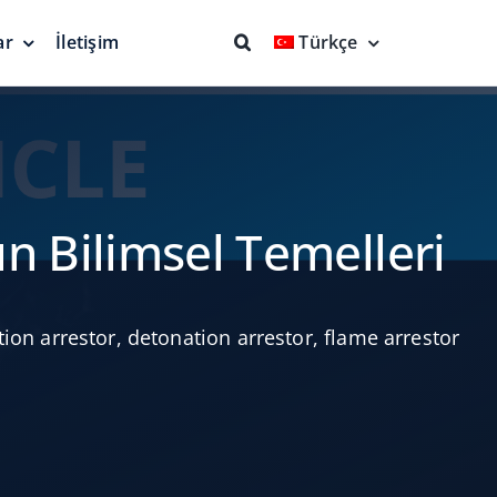
ar
İletişim
Türkçe
nlar ve
Yangın Söndürme
Ekipmanları
Tam Koruma
n Bilimsel Temelleri
tion arrestor
,
detonation arrestor
,
flame arrestor
 Jeodezik
Yüzer Emiş Kolu
Donanımları
uma
Daha Temiz Ürünler