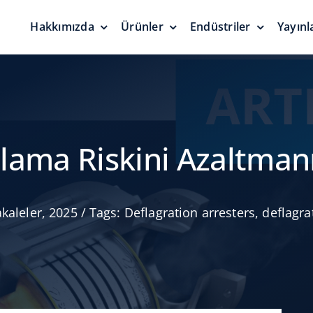
Hakkımızda
Ürünler
Endüstriler
Yayınl
r
Basınç Vakum Ventilleri
Yüzer Tava
Contalar
Basınçlandırma Koruması
ği
Sıfır Emisyon
tlama Riskini Azaltmanı
kaleler
,
2025
/
Tags:
Deflagration arresters
,
deflagra
Acil Tahliye Valfleri ve
icileri,
Gösterge Kapakları
Alüminyum
Kubbe Çatı
Güvenilir Çözümler
Güvenilir Kor