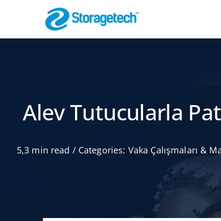
Skip
to
content
Alev Tutucula
Boru Hattı Güvenli
Alev Tutucularla Pa
5,3 min read
/
Categories:
Vaka Çalışmaları & Ma
Hava ve Gaz Em
Scrubber
Etkili Filtreleme