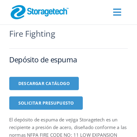
Skip
to
Toggl
content
Navig
Fire Fighting
Products
Sobre Nosotros
Depósito de espuma
Industrias
DESCARGAR CATÁLOGO
Publications
SOLICITAR PRESUPUESTO
Solicitar presupuesto
El depósito de espuma de vejiga Storagetech es un
recipiente a presión de acero, diseñado conforme a las
normas NFPA FIRE CODE NO: 11 LOW EXPANSION
Español