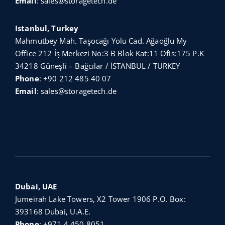
Email
:
sales@storagetech.de
Istanbul, Turkey
Mahmutbey Mah. Taşocağı Yolu Cad. Ağaoğlu My
Office 212 İş Merkezi No:3 B Blok Kat:11 Ofis:175 P.K
34218 Güneşli – Bağcılar / İSTANBUL / TURKEY
Phone
:
+90 212 485 40 07
Email
:
sales@storagetech.de
Dubai, UAE
Jumeirah Lake Towers, X2 Tower 1906 P.O. Box:
393168 Dubai, U.A.E.
Phone
:
+971 4 450 8051