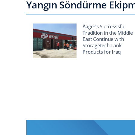
Yangın Söndürme Ekipma
Äager’s Successsful
Tradition in the Middle
East Continue with
Storagetech Tank
Products for Iraq