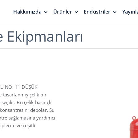
Hakkımızda
Ürünler
Endüstriler
Yayınl
r
Basınç Vakum Ventilleri
Yüzer Tava
 Ekipmanları
Contalar
Basınçlandırma Koruması
ği
Sıfır Emisyon
ODU NO: 11 DÜŞÜK
asarlanmış çelik bir
seçilir. Bu çelik basınçlı
 konsantresini depolar. Su
Acil Tahliye Valfleri ve
icileri,
antre sağlamasına yardımcı
Gösterge Kapakları
Alüminyum
Kubbe Çatı
plerde ve çeşitli
Güvenilir Çözümler
Güvenilir Kor