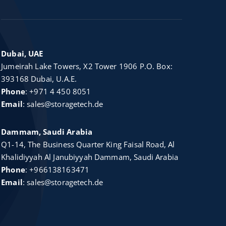
Dubai, UAE
Jumeirah Lake Towers, X2 Tower 1906 P.O. Box:
393168 Dubai, U.A.E.
Phone
:
+971 4 450 8051
Email
:
sales@storagetech.de
Dammam, Saudi Arabia
Q1-14, The Business Quarter King Faisal Road, Al
Khalidiyyah Al Janubiyyah Dammam, Saudi Arabia
Phone
:
+966138163471
Email
:
sales@storagetech.de