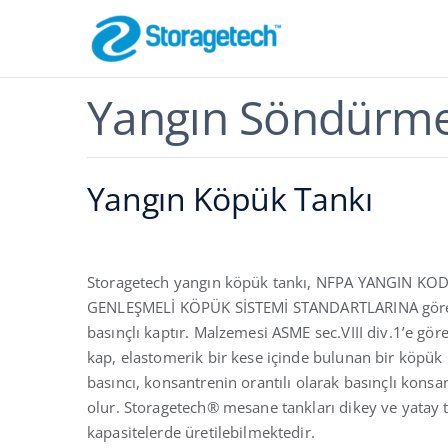
Skip
to
content
Alev Tutucula
Yangın Söndürme
Boru Hattı Güvenli
Yangın Köpük Tankı
Storagetech yangın köpük tankı, NFPA YANGIN K
GENLEŞMELİ KÖPÜK SİSTEMİ STANDARTLARINA göre t
basınçlı kaptır. Malzemesi ASME sec.VIII div.1’e göre 
kap, elastomerik bir kese içinde bulunan bir köpük
Hava ve Gaz Em
basıncı, konsantrenin orantılı olarak basınçlı kons
Scrubber
olur. Storagetech® mesane tankları dikey ve yatay ti
Etkili Filtreleme
kapasitelerde üretilebilmektedir.