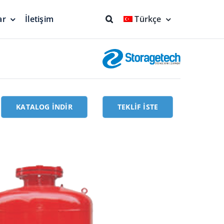
ar
İletişim
Türkçe
nlar ve
Yangın Söndürme
Ekipmanları
Tam Koruma
KATALOG İNDIR
TEKLIF İSTE
 Jeodezik
Yüzer Emiş Kolu
Donanımları
uma
Daha Temiz Ürünler