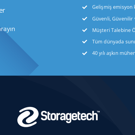
Gelişmiş emisyon k
er
Güvenli, Güvenilir 
arayın
Müşteri Talebine 
Tüm dünyada sunu
40 yılı aşkın mühen