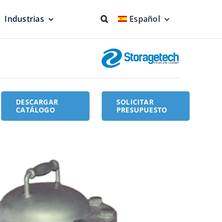
Industrias
Español
otantes y
Lucha contra
incendios
nes
Protección total
DESCARGAR
SOLICITAR
CATÁLOGO
PRESUPUESTO
odésica de
Unidades flotantes de
aspiración
able
Producto más limpio