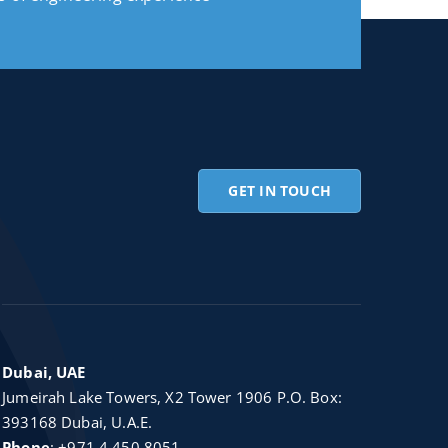
GET IN TOUCH
Dubai, UAE
Jumeirah Lake Towers, X2 Tower 1906 P.O. Box:
393168 Dubai, U.A.E.
Phone
:
+971 4 450 8051