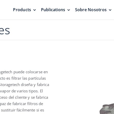
Products
Publications
Sobre Nosotros
es
s
Válvulas de vacío a
Techos fl
presión
juntas
s oleoductos
Protección de presurización
Cero emisio
ragetech puede colocarse en
o es filtrar las partículas
Storagetech diseña y fabrica
 vapor de varios tipos. El
s de aire
ceso del cliente y se fabrica
uradores
Válvulas de
Cúpula ge
Emergencia & Tapa
aluminio
az de fabricar filtros de
medición
Protección fi
ustituir fácilmente si es