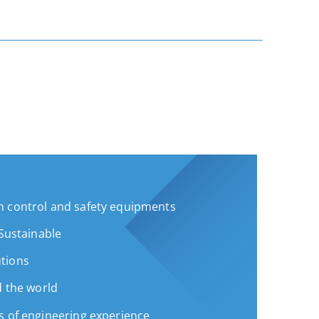
 control and safety equipments
 Sustainable
tions
d the world
s of engineering experience