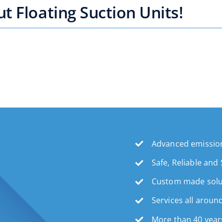
 Floating Suction Units!
Advanced emission
Safe, Reliable and
Custom made solu
Services all aroun
More than 40 year