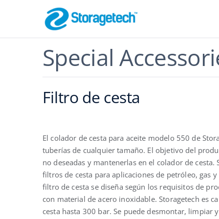
Skip
to
content
Special Accessori
Apagallama
Seguridad de lo
Filtro de cesta
El colador de cesta para aceite modelo 550 de Sto
tuberías de cualquier tamaño. El objetivo del product
no deseadas y mantenerlas en el colador de cesta. 
filtros de cesta para aplicaciones de petróleo, gas y
Absorbedore
filtro de cesta se diseña según los requisitos de pro
y gas / Dep
Filtración eficaz
con material de acero inoxidable. Storagetech es cap
cesta hasta 300 bar. Se puede desmontar, limpiar y s