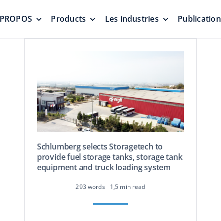
 PROPOS
Products
Les industries
Publicatio
Soupapes de vide de
Ecrans flotta
pression
d’étanchéité
nes
Protection contre la pressurisation
Zéro émission
Schlumberg selects Storagetech to
provide fuel storage tanks, storage tank
equipment and truck loading system
écheurs et
293 words
1,5 min read
odeurs
Soupapes de décharge
Toit en dô
d’urgence et trappes de
géodésique
jauge
aluminium