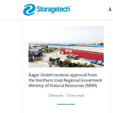
Skip
to
À
content
Arrête-Flamme
Sécurité des pipeli
Äager GmbH receives approval from
the Northern Iraqi Regional Goverment
Ministry of Natural Resources (MNR)
Absorbeurs, s
259 words
1,3 min read
contrôle des 
Filtration efficace