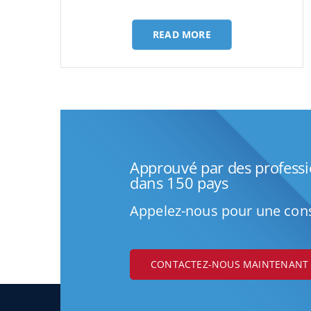
READ MORE
Approuvé par des profess
dans 150 pays
Appelez-nous pour une cons
CONTACTEZ-NOUS MAINTENANT