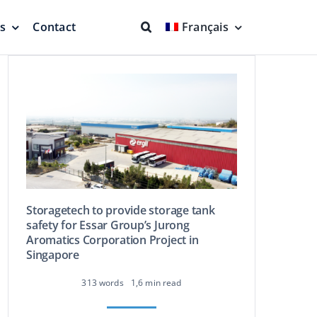
ns
Contact
Français
nts et joints
Lutte contre l’incendie
Protection complète
Storagetech to provide storage tank
safety for Essar Group’s Jurong
Aromatics Corporation Project in
Singapore
Système d’aspiration
me
flottant
313 words
1,6 min read
 en
Produit plus propre