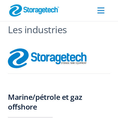
Skip
to
Toggl
content
Navig
Les industries
À PROPOS
Products
Les industries
Publications
Marine/pétrole et gaz
Demander un devis
offshore
Contact