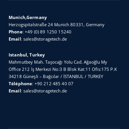
Munich,Germany
Herzogspitalstraße 24 Munich 80331, Germany
Phone
:
+49 (0) 89 1250 15240
Email
:
sales@storagetech.de
Istanbul, Turkey
Mahmutbey Mah. Taşocağı Yolu Cad. Ağaoğlu My
Office 212 İş Merkezi No:3 B Blok Kat:11 Ofis:175 P.K
34218 Güneşli – Bağcılar / İSTANBUL / TURKEY
Téléphone
:
+90 212 485 40 07
Email
:
sales@storagetech.de