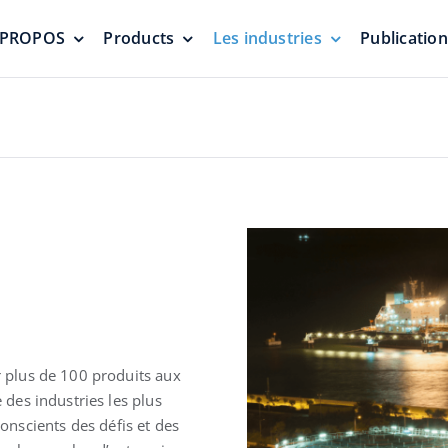
 PROPOS
Products
Les industries
Publicatio
Soupapes de vide de
Ecrans flotta
pression
d’étanchéité
nes
Protection contre la pressurisation
Zéro émission
écheurs et
ir plus de 100 produits aux
odeurs
Soupapes de décharge
Toit en dô
e des industries les plus
d’urgence et trappes de
géodésique
nscients des défis et des
jauge
aluminium