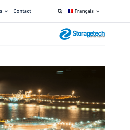
ns
Contact
Français
nts et joints
Lutte contre l’incendie
Protection complète
Système d’aspiration
me
flottant
 en
Produit plus propre