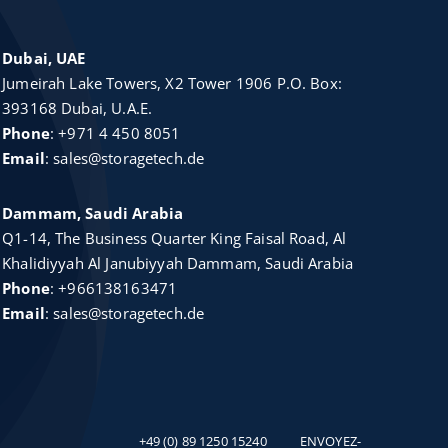
Dubai, UAE
Jumeirah Lake Towers, X2 Tower 1906 P.O. Box:
393168 Dubai, U.A.E.
Phone
:
+971 4 450 8051
Email
:
sales@storagetech.de
Dammam, Saudi Arabia
Q1-14, The Business Quarter King Faisal Road, Al
Khalidiyyah Al Janubiyyah Dammam, Saudi Arabia
Phone
:
+966138163471
Email
:
sales@storagetech.de
+49 (0) 89 1250 15240
ENVOYEZ-