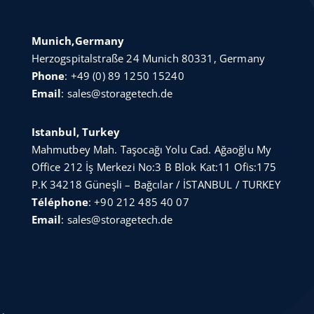
Munich,Germany
Herzogspitalstraße 24 Munich 80331, Germany
Phone
:
+49 (0) 89 1250 15240
Email
:
sales@storagetech.de
Istanbul, Turkey
Mahmutbey Mah. Taşocağı Yolu Cad. Ağaoğlu My
Office 212 İş Merkezi No:3 B Blok Kat:11 Ofis:175
P.K 34218 Güneşli – Bağcılar / İSTANBUL / TURKEY
Téléphone
:
+90 212 485 40 07
Email
:
sales@storagetech.de