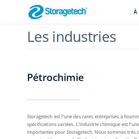
Skip
to
À
content
Arrête-Flamme
Les industries
Sécurité des pipeli
Pétrochimie
Absorbeurs, s
Storagetech est l’une des rares entreprises à fourn
contrôle des 
spécifications variées. L’industrie chimique est l’un
Filtration efficace
importantes pour Storagetech. Nous sommes très co