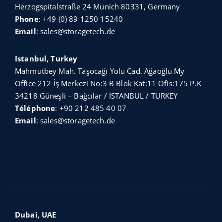
Herzogspitalstraße 24 Munich 80331, Germany
Phone
:
+49 (0) 89 1250 15240
Email
:
sales@storagetech.de
Istanbul, Turkey
Mahmutbey Mah. Taşocağı Yolu Cad. Ağaoğlu My
Office 212 İş Merkezi No:3 B Blok Kat:11 Ofis:175 P.K
34218 Güneşli – Bağcılar / İSTANBUL / TURKEY
Téléphone
:
+90 212 485 40 07
Email
:
sales@storagetech.de
Dubai, UAE