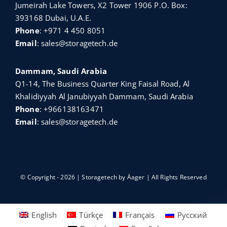
Jumeirah Lake Towers, X2 Tower 1906 P.O. Box:
393168 Dubai, U.A.E.
Phone
:
+971 4 450 8051
Email
:
sales@storagetech.de
Dammam, Saudi Arabia
Q1-14, The Business Quarter King Faisal Road, Al
Khalidiyyah Al Janubiyyah Dammam, Saudi Arabia
Phone
:
+966138163471
Email
:
sales@storagetech.de
© Copyright - 2026 | Storagetech by
Äager
| All Rights Reserved
English
Türkçe
Français
Русский