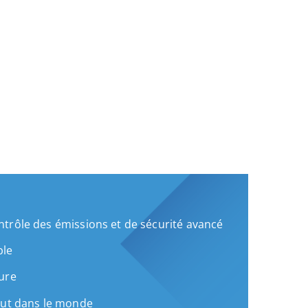
trôle des émissions et de sécurité avancé
ble
ure
out dans le monde