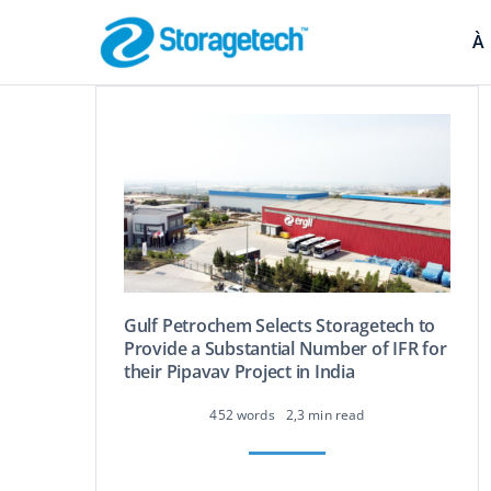
Skip
to
À
content
Arrête-Flamme
Sécurité des pipeli
Gulf Petrochem Selects Storagetech to
Provide a Substantial Number of IFR for
their Pipavav Project in India
Absorbeurs, s
452 words
2,3 min read
contrôle des 
Filtration efficace