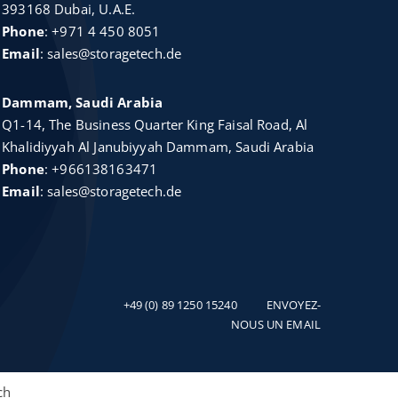
393168 Dubai, U.A.E.
Phone
:
+971 4 450 8051
Email
:
sales@storagetech.de
Dammam, Saudi Arabia
Q1-14, The Business Quarter King Faisal Road, Al
Khalidiyyah Al Janubiyyah Dammam, Saudi Arabia
Phone
:
+966138163471
Email
:
sales@storagetech.de
+49 (0) 89 1250 15240
ENVOYEZ-
NOUS UN EMAIL
ch