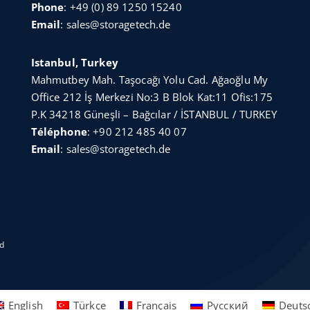
Phone
:
+49 (0) 89 1250 15240
Email
:
sales@storagetech.de
Istanbul, Turkey
Mahmutbey Mah. Taşocağı Yolu Cad. Ağaoğlu My
Office 212 İş Merkezi No:3 B Blok Kat:11 Ofis:175
P.K 34218 Güneşli – Bağcılar / İSTANBUL / TURKEY
Téléphone
:
+90 212 485 40 07
Email
:
sales@storagetech.de
ed
English
Türkçe
Français
Русский
Deuts