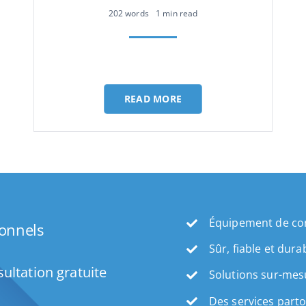
202 words
1 min read
READ MORE
Équipement de con
ionnels
Sûr, fiable et dura
ultation gratuite
Solutions sur-mes
Des services part