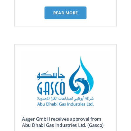
Solution fiable
Protection fiab
READ MORE
Äager GmbH receives approval from
Abu Dhabi Gas Industries Ltd. (Gasco)