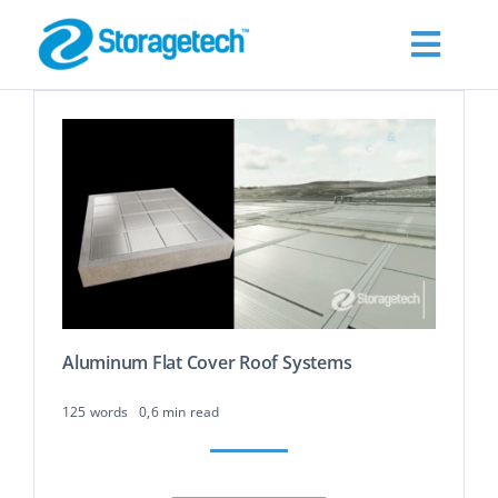
Skip
to
Toggl
content
Navig
À PROPOS
Products
Les industries
Publications
Aluminum Flat Cover Roof Systems
125 words
0,6 min read
Demander un devis
Contact