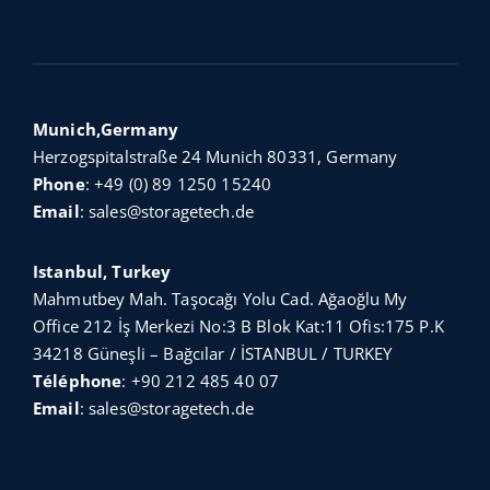
Munich,Germany
Herzogspitalstraße 24 Munich 80331, Germany
Phone
:
+49 (0) 89 1250 15240
Email
:
sales@storagetech.de
Istanbul, Turkey
Mahmutbey Mah. Taşocağı Yolu Cad. Ağaoğlu My
Office 212 İş Merkezi No:3 B Blok Kat:11 Ofis:175 P.K
34218 Güneşli – Bağcılar / İSTANBUL / TURKEY
Téléphone
:
+90 212 485 40 07
Email
:
sales@storagetech.de