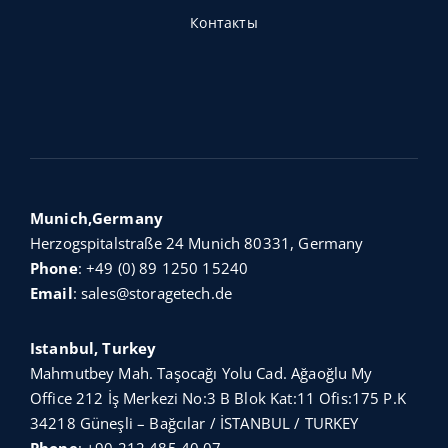
Контакты
Munich,Germany
Herzogspitalstraße 24 Munich 80331, Germany
Phone
:
+49 (0) 89 1250 15240
Email
:
sales@storagetech.de
Istanbul, Turkey
Mahmutbey Mah. Taşocağı Yolu Cad. Ağaoğlu My
Office 212 İş Merkezi No:3 B Blok Kat:11 Ofis:175 P.K
34218 Güneşli – Bağcılar / İSTANBUL / TURKEY