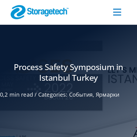
Skip
to
Toggl
content
Navig
О нас
Products
Process Safety Symposium in
Istanbul Turkey
Промышленность
0,2 min read
/
Categories:
События
,
Ярмарки
Publications
Запросить цену
Контакты