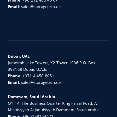
Phone
:
+90 212 485 40 07
Email
:
sales@storagetech.de
Dubai, UAE
Jumeirah Lake Towers, X2 Tower 1906 P.O. Box:
393168 Dubai, U.A.E.
Phone
:
+971 4 450 8051
Email
:
sales@storagetech.de
Dammam, Saudi Arabia
Q1-14, The Business Quarter King Faisal Road, Al
Khalidiyyah Al Janubiyyah Dammam, Saudi Arabia
Phone
:
+966138163471