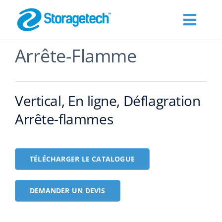
Skip
to
Toggl
content
Navig
Arrête-Flamme
À PROPOS
Products
Vertical, En ligne, Déflagration
Arrête-flammes
Les industries
Publications
TÉLÉCHARGER LE CATALOGUE
Demander un devis
DEMANDER UN DEVIS
Contact