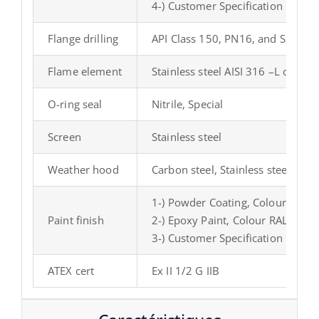
4-) Customer Specification
Flange drilling
API Class 150, PN16, and Special
Flame element
Stainless steel AISI 316 –L or 304
O-ring seal
Nitrile, Special
Screen
Stainless steel
Weather hood
Carbon steel, Stainless steel or 
1-) Powder Coating, Colour RAL 
Paint finish
2-) Epoxy Paint, Colour RAL 9006
3-) Customer Specification
ATEX cert
Ex II 1/2 G IIB