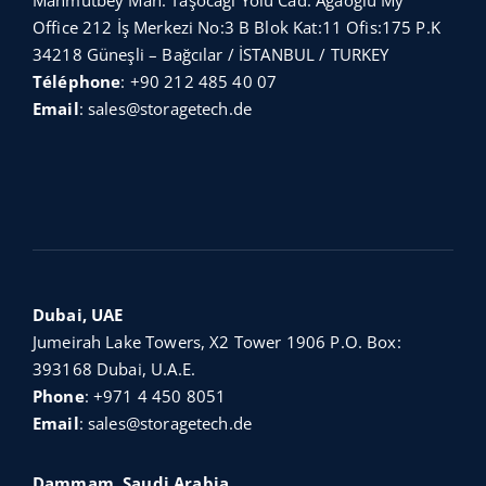
Mahmutbey Mah. Taşocağı Yolu Cad. Ağaoğlu My
Office 212 İş Merkezi No:3 B Blok Kat:11 Ofis:175 P.K
34218 Güneşli – Bağcılar / İSTANBUL / TURKEY
Téléphone
:
+90 212 485 40 07
Email
:
sales@storagetech.de
Dubai, UAE
Jumeirah Lake Towers, X2 Tower 1906 P.O. Box:
393168 Dubai, U.A.E.
Phone
:
+971 4 450 8051
Email
:
sales@storagetech.de
Dammam, Saudi Arabia