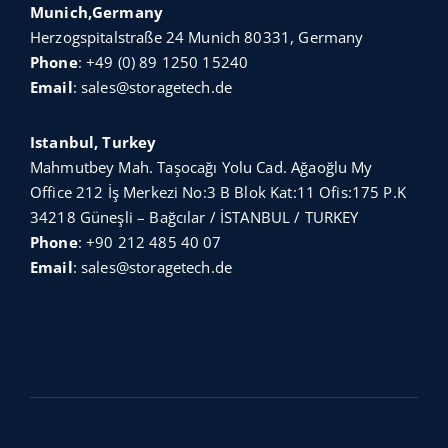
Munich,Germany
Herzogspitalstraße 24 Munich 80331, Germany
Phone
:
+49 (0) 89 1250 15240
Email
:
sales@storagetech.de
Istanbul, Turkey
Mahmutbey Mah. Taşocağı Yolu Cad. Ağaoğlu My
Office 212 İş Merkezi No:3 B Blok Kat:11 Ofis:175 P.K
34218 Güneşli – Bağcılar / İSTANBUL / TURKEY
Phone
:
+90 212 485 40 07
Email
:
sales@storagetech.de