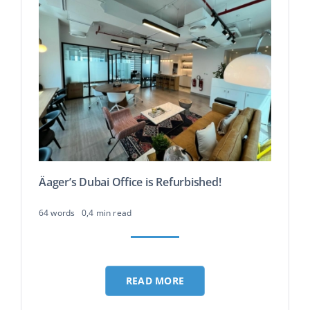
Äager’s Dubai Office is Refurbished!
64 words
0,4 min read
READ MORE