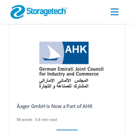
Skip
to
Toggl
content
Navig
О нас
Products
Промышленность
Publications
Äager GmbH is Now a Part of AHK
Запросить цену
86 words
0,4 min read
Контакты