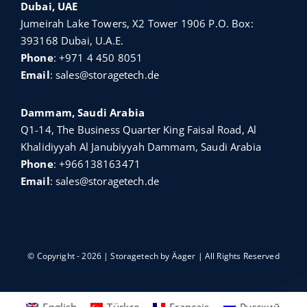
Dubai, UAE
Jumeirah Lake Towers, X2 Tower 1906 P.O. Box:
393168 Dubai, U.A.E.
Phone
:
+971 4 450 8051
Email
:
sales@storagetech.de
Dammam, Saudi Arabia
Q1-14, The Business Quarter King Faisal Road, Al
Khalidiyyah Al Janubiyyah Dammam, Saudi Arabia
Phone
:
+966138163471
Email
:
sales@storagetech.de
© Copyright - 2026 | Storagetech by
Äager
| All Rights Reserved
English
Türkçe
Français
Русский