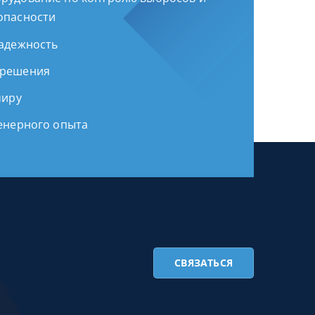
опасности
надежность
 решения
миру
женерного опыта
СВЯЗАТЬСЯ