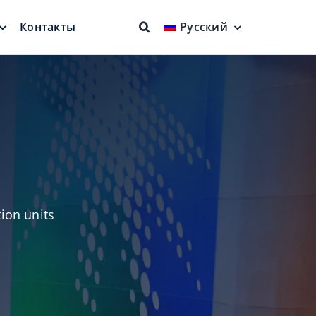
Контакты
Русский
ие крыши
Огнезащита
няющие
Полная защита
овень
tion units
Плавающее
заборное устройство
Более чистый продукт
евая