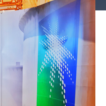
купольн
люки
фильтрация
Надежная 
Надежное решение