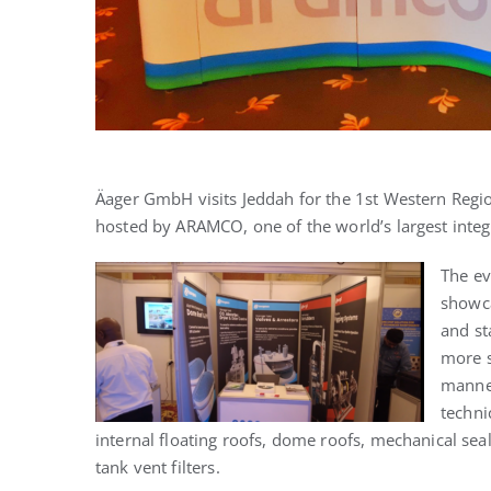
Äager GmbH visits Jeddah for the 1st Western Regi
hosted by ARAMCO, one of the world’s largest inte
The ev
showca
and st
more s
manner
techni
internal floating roofs, dome roofs, mechanical sea
tank vent filters.