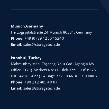
Munich,Germany
Herzogspitalstraße 24 Munich 80331, Germany
Phone
:
+49 (0) 89 1250 15240
Email
:
sales@storagetech.de
Istanbul, Turkey
Mahmutbey Mah. Taşocağı Yolu Cad. Ağaoğlu My
Office 212 İş Merkezi No:3 B Blok Kat:11 Ofis:175
P.K 34218 Güneşli – Bağcılar / İSTANBUL / TURKEY
Phone
:
+90 212 485 40 07
Email
:
sales@storagetech.de