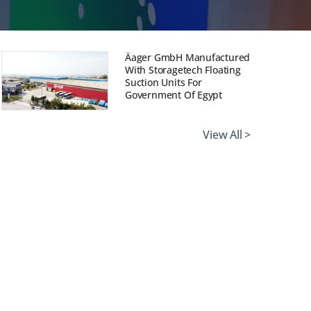
ая крыша
защита
Äager GmbH Manufactured
With Storagetech Floating
Suction Units For
Government Of Egypt
View All >