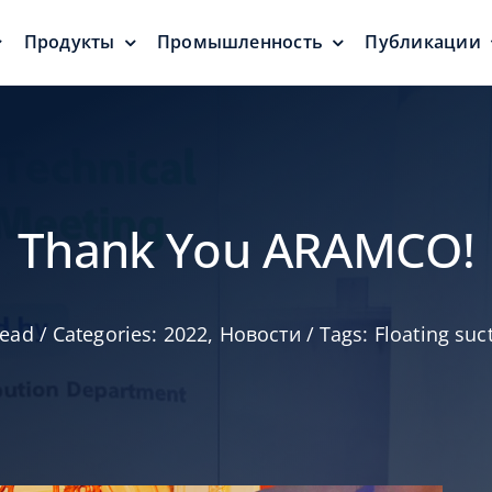
Продукты
Промышленность
Публикации
ели
Дыхательные
Плавающ
клапаны
и уплот
затворы
Защита от давления
Нулевой ур
выбросов
Thank You ARAMCO!
read
/
Categories:
2022
,
Новости
/
Tags:
Floating suc
Дыхательные
и
клапананы и
и
Алюмини
калибровочные