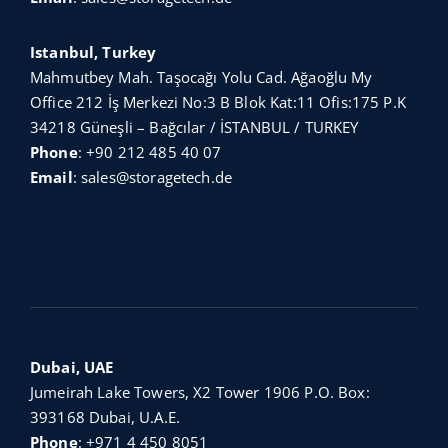
Istanbul, Turkey
Mahmutbey Mah. Taşocağı Yolu Cad. Ağaoğlu My
Office 212 İş Merkezi No:3 B Blok Kat:11 Ofis:175 P.K
34218 Güneşli – Bağcılar / İSTANBUL / TURKEY
Phone
:
+90 212 485 40 07
Email
:
sales@storagetech.de
Dubai, UAE
Jumeirah Lake Towers, X2 Tower 1906 P.O. Box:
393168 Dubai, U.A.E.
Phone
:
+971 4 450 8051