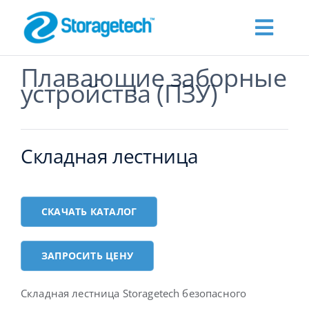
Skip
to
Toggl
content
Navig
Плавающие заборные
О нас
устройства (ПЗУ)
Products
Складная лестница
Промышленность
СКАЧАТЬ КАТАЛОГ
Publications
ЗАПРОСИТЬ ЦЕНУ
Запросить цену
Складная лестница Storagetech безопасного
Контакты