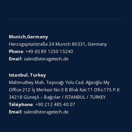
Munich,Germany
Herzogspitalstraße 24 Munich 80331, Germany
Phone
:
+49 (0) 89 1250 15240
Email
:
sales@storagetech.de
Istanbul, Turkey
Mahmutbey Mah. Taşocağı Yolu Cad. Ağaoğlu My
Office 212 İş Merkezi No:3 B Blok Kat:11 Ofis:175 P.K
34218 Güneşli – Bağcılar / İSTANBUL / TURKEY
Téléphone
:
+90 212 485 40 07
Email
:
sales@storagetech.de