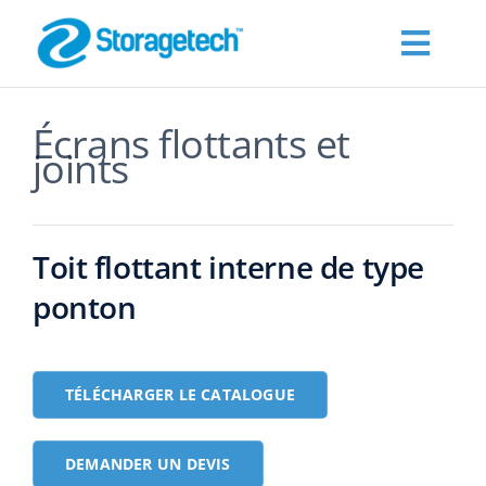
Skip
to
Toggl
content
Navig
À PROPOS
Écrans flottants et
joints
Products
Toit flottant interne de type
Les industries
ponton
Publications
TÉLÉCHARGER LE CATALOGUE
Demander un devis
DEMANDER UN DEVIS
Contact